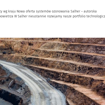
akty wg kraju Nowa oferta systemów ozonowania Salher – autorska
powietrza W Salher nieustannie rozwijamy nasze portfolio technologic