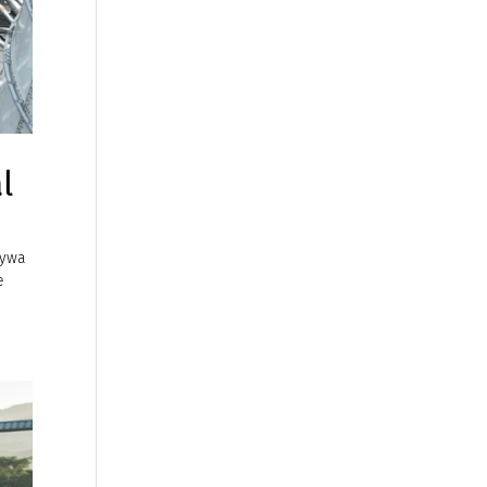
l
rywa
e