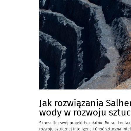
Jak rozwiązania Salhe
wody w rozwoju sztucz
Skonsultuj swój projekt bezpłatnie Biura i konta
rozwoju sztucznej inteligencji Choć sztuczna int