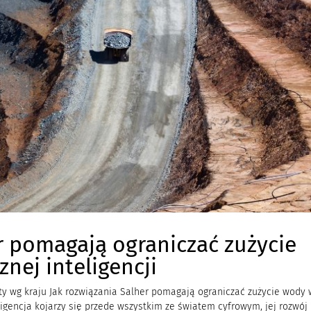
r pomagają ograniczać zużycie
nej inteligencji
kty wg kraju Jak rozwiązania Salher pomagają ograniczać zużycie wody 
eligencja kojarzy się przede wszystkim ze światem cyfrowym, jej rozwój