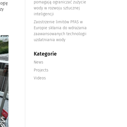
pomagają ograniczać zużycie
logię
wody w rozwoju sztucznej
rzy
inteligencji
Zaostrzenie limitów PFAS w
Europie skłania do wdrażania
zaawansowanych technologii
uzdatniania wody
Kategorie
News
Projects
Videos