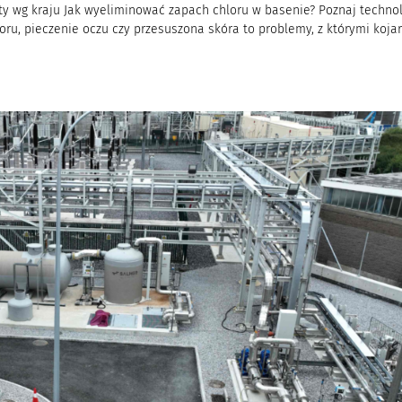
kty wg kraju Jak wyeliminować zapach chloru w basenie? Poznaj techno
ru, pieczenie oczu czy przesuszona skóra to problemy, z którymi koja