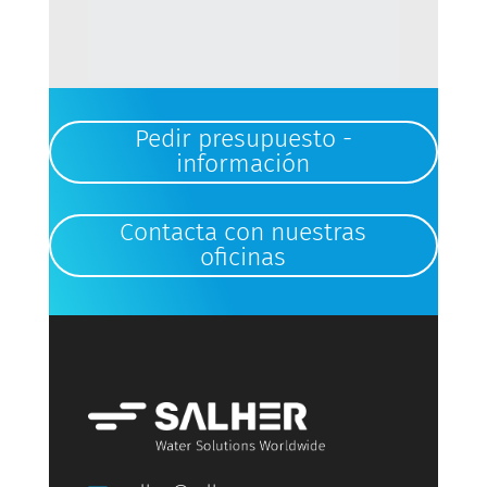
Pedir presupuesto -
información
Contacta con nuestras
oficinas