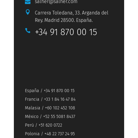
salher@salher.com


Carrera Toledana, 33. Arganda del
Rey. Madrid 28500. España.
+34 91 870 00 15

España / +34 91 870 00 15
Francia / +33 1 84 16 47 84
Malasia / +60 102 452 108
México / +52 55 5081 8437
Perú / +51 620 0722
Polonia / +48 22 737 24 95