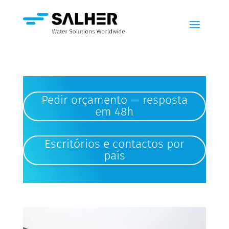
Pedir orçamento — resposta
em 48h
Escritórios e contactos por
país