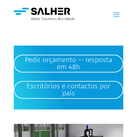
Pedir orçamento — resposta
em 48h
Escritórios e contactos por
país