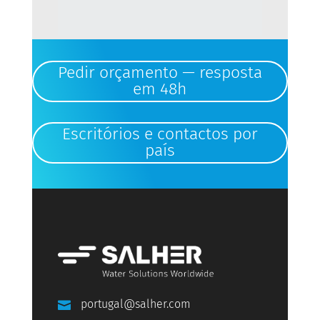
Pedir orçamento — resposta
em 48h
Escritórios e contactos por
país
portugal@salher.com
