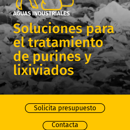
AGUAS INDUSTRIALES
Soluciones para
el tratamiento
de purines y
lixiviados
Solicita presupuesto
Contacta