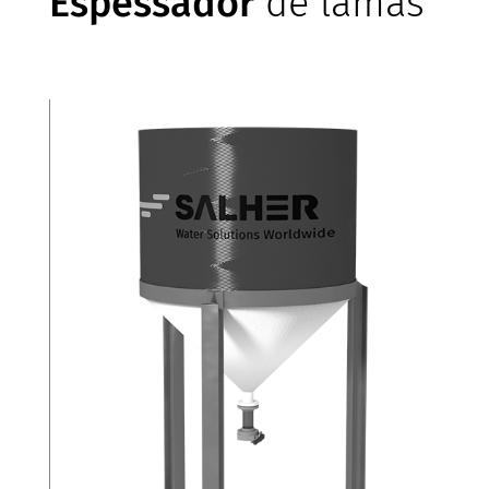
Espessador
de lamas