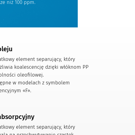
sze niż 100 ppm.
oleju
tkowy element separujący, który
liwia koalescencję dzięki włóknom PP
olności oleofilowej.
ępne w modelach z symbolem
rencyjnym «F».
 absorpcyjny
tkowy element separujący, który
ala na przechwytywanie cząstek