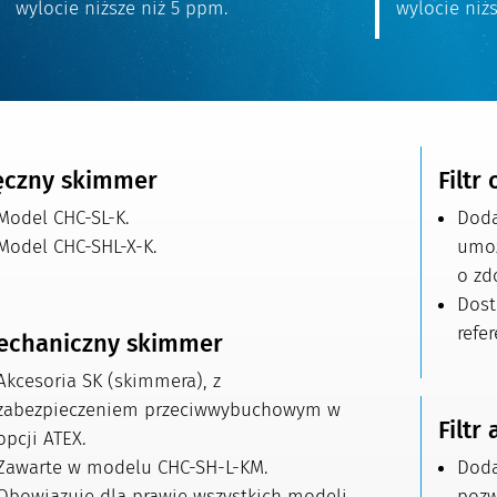
wylocie niższe niż 5 ppm.
wylocie niż
ęczny skimmer
Filtr 
Model CHC-SL-K.
Doda
Model CHC-SHL-X-K.
umoż
o zd
Dost
refe
echaniczny skimmer
Akcesoria SK (skimmera), z
zabezpieczeniem przeciwwybuchowym w
Filtr
opcji ATEX.
Zawarte w modelu CHC-SH-L-KM.
Doda
Obowiązuje dla prawie wszystkich modeli
pozw