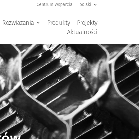
Centrum Wsparcia
polski
Rozwiązania
Produkty
Projekty
Aktualności
rów