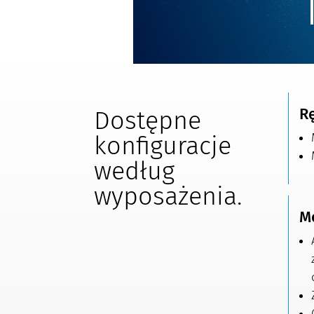
R
Dostępne
konfiguracje
według
wyposażenia.
M