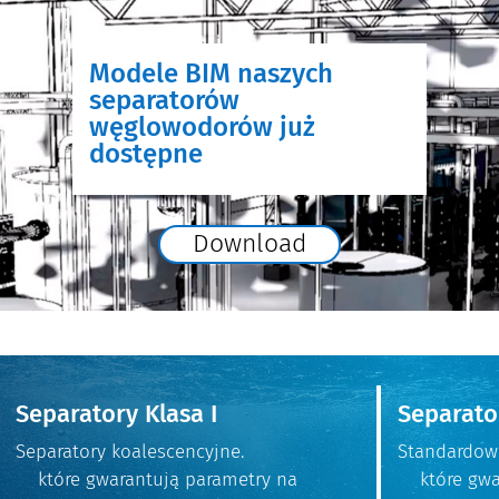
Modele BIM naszych
separatorów
węglowodorów już
dostępne
Download
Separatory Klasa I
Separator
Separatory koalescencyjne.
Standar
które gwarantują parametry na
które gwar