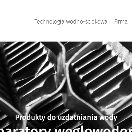
Technologia wodno-ściekowa
Firma
Produkty do uzdatniania wody
paratory węglowodo