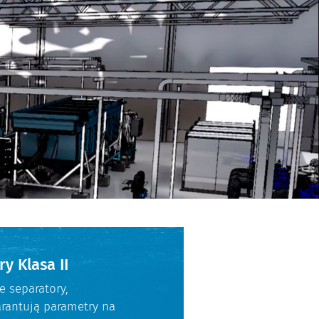
y Klasa II
dowe separatory,
antują parametry na