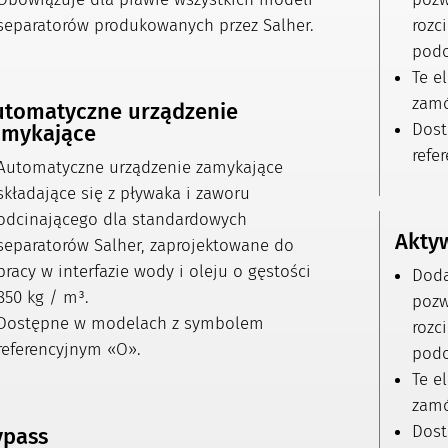
separatorów produkowanych przez Salher.
rozc
podo
Te e
zamó
utomatyczne urządzenie
Dost
amykające
refe
Automatyczne urządzenie zamykające
składające się z pływaka i zaworu
odcinającego dla standardowych
Aktyw
separatorów Salher, zaprojektowane do
pracy w interfazie wody i oleju o gęstości
Doda
850 kg / m³.
pozw
Dostępne w modelach z symbolem
rozc
referencyjnym «O».
podo
Te e
zamó
Dost
ypass