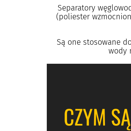
Separatory węglowo
(poliester wzmocnio
Są one stosowane do
wody n